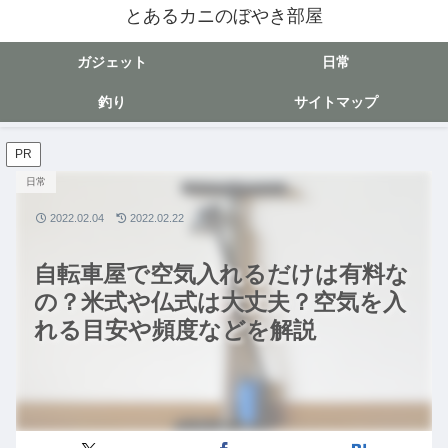
とあるカニのぼやき部屋
ガジェット
日常
釣り
サイトマップ
PR
日常
2022.02.04
2022.02.22
自転車屋で空気入れるだけは有料な
の？米式や仏式は大丈夫？空気を入
れる目安や頻度などを解説