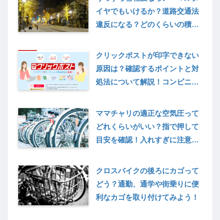
イヤでもいけるか？道路交通法
違反になる？どのくらいの積雪
が走行できる限界なのか、事故
を起こして迷惑にならないよう
クリックポストが印字できない
に対策はどうするか
原因は？確認するポイントと対
処法について解説！コンビニで
印字する方法も考えてみる
ママチャリの適正な空気圧って
どれくらいがいい？指で押して
目安を確認！入れすぎに注意！
空気圧の単位Barについて解説
クロスバイクの後ろにカゴって
どう？通勤、通学や街乗りに便
利なカゴを取り付けてみよう！