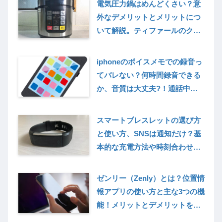
電気圧力鍋はめんどくさい？意
外なデメリットとメリットにつ
いて解説。ティファールのクッ
クフォーミーはいらない？買う
前に知っておいたほうがいいこ
iphoneのボイスメモでの録音っ
と
てバレない？何時間録音できる
か、音質は大丈夫?！通話中の
録音からPCにバックアップする
方法まで解説
スマートブレスレットの選び方
と使い方、SNSは通知だけ？基
本的な充電方法や時刻合わせま
で解説！女性向けおすすめ3選
も！
ゼンリー（Zenly）とは？位置情
報アプリの使い方と主な3つの機
能！メリットとデメリットを解
説！アップデートでなにが変わ